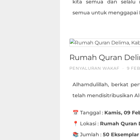
kita semua dan selalu
semua untuk menggapai Ri
Rumah Quran Delim
PENYALURAN WAKAF
·
9 FE
Alhamdulillah, berkat per
telah mendisitribusikan A
📅 Tanggal :
Kamis, 09 Fe
📍 Lokasi :
Rumah Quran De
📚 Jumlah :
50 Eksemplar