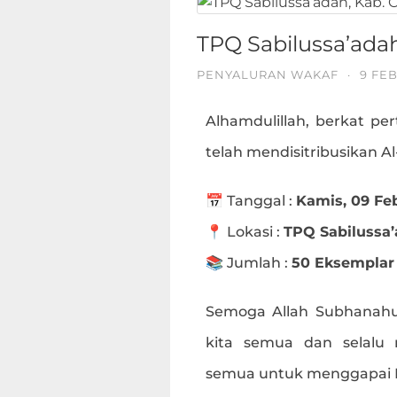
TPQ Sabilussa’adah
PENYALURAN WAKAF
·
9 FE
Alhamdulillah, berkat per
telah mendisitribusikan A
📅 Tanggal :
Kamis, 09 Fe
📍 Lokasi :
TPQ Sabilussa’
📚 Jumlah :
50 Eksemplar
Semoga Allah Subhanahu
kita semua dan selalu
semua untuk menggapai Ri