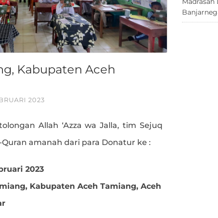
Madrasah 
Banjarneg
ng, Kabupaten Aceh
BRUARI 2023
tolongan Allah ‘Azza wa Jalla, tim Sejuq
l-Quran amanah dari para Donatur ke :
bruari 2023
Tamiang, Kabupaten Aceh Tamiang, Aceh
ar