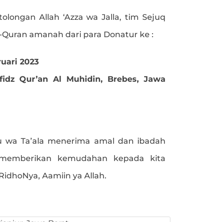
tolongan Allah ‘Azza wa Jalla, tim Sejuq
l-Quran amanah dari para Donatur ke :
ruari 2023
idz Qur’an Al Muhidin, Brebes, Jawa
 wa Ta’ala menerima amal dan ibadah
 memberikan kemudahan kepada kita
dhoNya, Aamiin ya Allah.