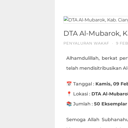
DTA Al-Mubarok, Ka
PENYALURAN WAKAF
·
9 FE
Alhamdulillah, berkat per
telah mendisitribusikan A
📅 Tanggal :
Kamis, 09 Fe
📍 Lokasi :
DTA Al-Mubarok
📚 Jumlah :
50 Eksemplar
Semoga Allah Subhanahu