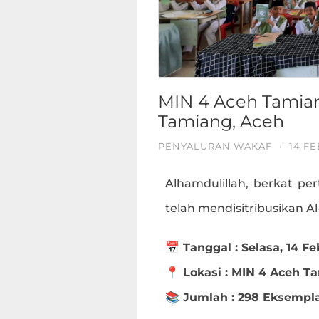
MIN 4 Aceh Tamia
Tamiang, Aceh
PENYALURAN WAKAF
·
14 FE
Alhamdulillah, berkat per
telah mendisitribusikan A
📅 Tanggal : Selasa, 14 Fe
📍 Lokasi : MIN 4 Aceh 
📚 Jumlah : 298 Eksempl