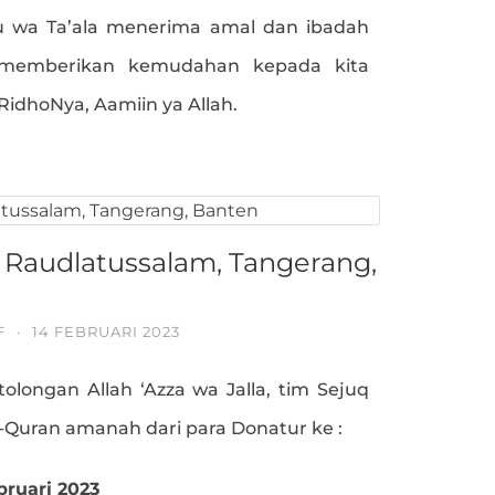
 wa Ta’ala menerima amal dan ibadah
 memberikan kemudahan kepada kita
dhoNya, Aamiin ya Allah.
Raudlatussalam, Tangerang,
F
·
14 FEBRUARI 2023
tolongan Allah ‘Azza wa Jalla, tim Sejuq
l-Quran amanah dari para Donatur ke :
bruari 2023