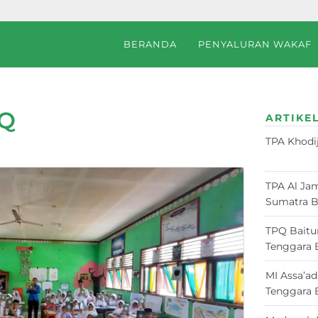
BERANDA
PENYALURAN WAKAF
Halaman 21)
Q
ARTIKEL
TPA Khodi
Juni 2026
TPA Al Jam
Sumatra B
TPQ Baitu
Tenggara 
MI Assa’a
Tenggara 