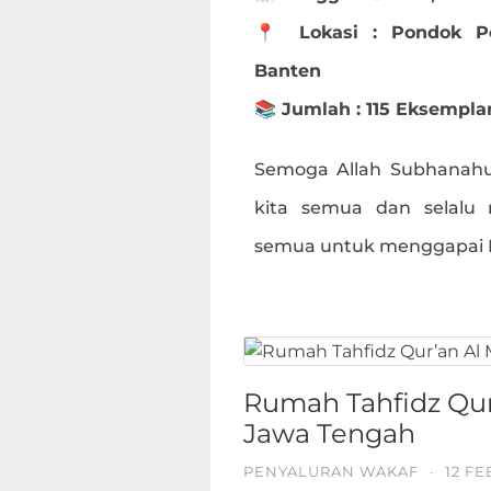
📍 Lokasi : Pondok Pe
Banten
📚 Jumlah : 115 Eksempla
Semoga Allah Subhanahu
kita semua dan selalu
semua untuk menggapai Ri
Rumah Tahfidz Qur
Jawa Tengah
PENYALURAN WAKAF
·
12 FE