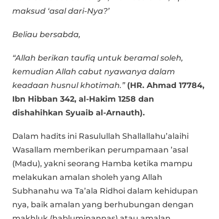
maksud ‘asal dari-Nya?’
Beliau bersabda,
“Allah berikan taufiq untuk beramal soleh,
kemudian Allah cabut nyawanya dalam
keadaan husnul khotimah.”
(HR. Ahmad 17784,
Ibn Hibban 342, al-Hakim 1258 dan
dishahihkan Syuaib al-Arnauth).
Dalam hadits ini Rasulullah Shallallahu’alaihi
Wasallam memberikan perumpamaan ’asal
(Madu), yakni seorang Hamba ketika mampu
melakukan amalan sholeh yang Allah
Subhanahu wa Ta’ala Ridhoi dalam kehidupan
nya, baik amalan yang berhubungan dengan
makhluk (habluminannas) atau amalan