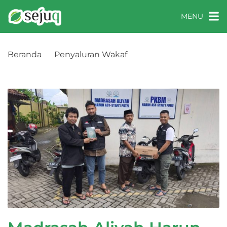
MENU
Beranda
Penyaluran Wakaf
Madrasah Aliyah Harun Asy-Syafi’i Putri, Bantul, DI
Yogyakarta