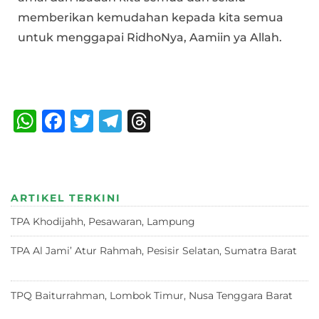
memberikan kemudahan kepada kita semua
untuk menggapai RidhoNya, Aamiin ya Allah.
Bagikan :
W
F
T
T
T
h
a
w
el
h
at
c
it
e
re
s
e
te
g
a
ARTIKEL TERKINI
A
b
r
ra
d
TPA Khodijahh, Pesawaran, Lampung
23 Juni 2026
p
o
m
s
p
o
TPA Al Jami’ Atur Rahmah, Pesisir Selatan, Sumatra Barat
18 Juni 2026
k
TPQ Baiturrahman, Lombok Timur, Nusa Tenggara Barat
12
Juni 2026