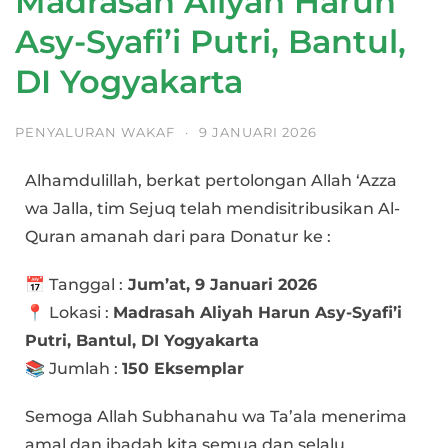
Madrasah Aliyah Harun
Asy-Syafi’i Putri, Bantul,
DI Yogyakarta
PENYALURAN WAKAF
·
9 JANUARI 2026
Alhamdulillah, berkat pertolongan Allah ‘Azza
wa Jalla, tim Sejuq telah mendisitribusikan Al-
Quran amanah dari para Donatur ke :
📅 Tanggal :
Jum’at, 9 Januari 2026
📍 Lokasi :
Madrasah Aliyah Harun Asy-Syafi’i
Putri, Bantul, DI Yogyakarta
📚 Jumlah :
150 Eksemplar
Semoga Allah Subhanahu wa Ta’ala menerima
amal dan ibadah kita semua dan selalu