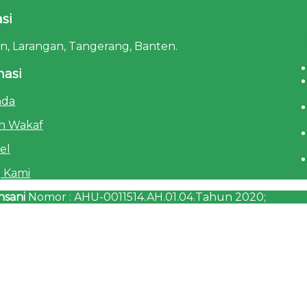
si
Art
tan, Larangan, Tangerang, Banten.
masi
nda
n Wakaf
el
 Kami
nsani
Nomor : AHU-0011514.AH.01.04.Tahun 2020;