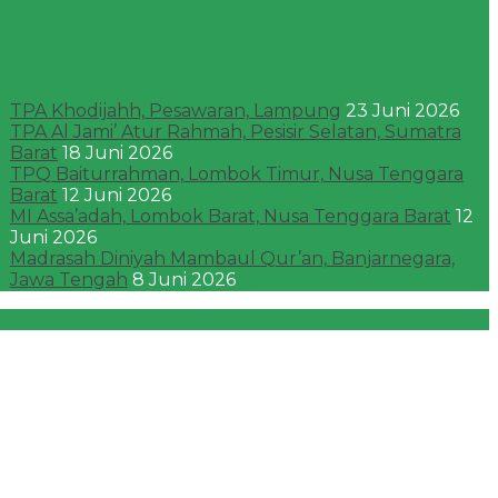
ikel Terkini
TPA Khodijahh, Pesawaran, Lampung
23 Juni 2026
TPA Al Jami’ Atur Rahmah, Pesisir Selatan, Sumatra
Barat
18 Juni 2026
TPQ Baiturrahman, Lombok Timur, Nusa Tenggara
Barat
12 Juni 2026
MI Assa’adah, Lombok Barat, Nusa Tenggara Barat
12
Juni 2026
Madrasah Diniyah Mambaul Qur’an, Banjarnegara,
Jawa Tengah
8 Juni 2026