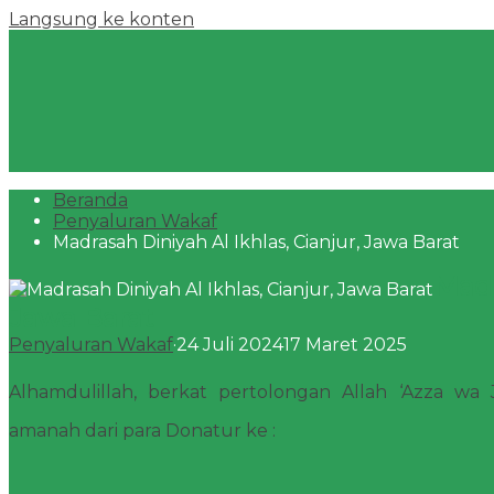
Langsung ke konten
Beranda
Penyaluran Wakaf
Madrasah Diniyah Al Ikhlas, Cianjur, Jawa Barat
Madr
Jawa Barat
Penyaluran Wakaf
·
24 Juli 2024
17 Maret 2025
Alhamdulillah, berkat pertolongan Allah ‘Azza wa J
amanah dari para Donatur ke :