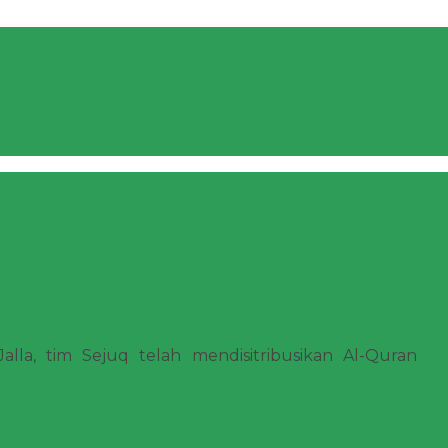
asah Diniyah Al Ikhlas, Cianjur,
alla, tim Sejuq telah mendisitribusikan Al-Quran