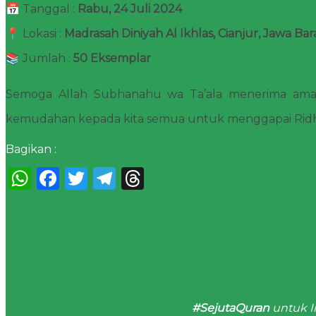
📅 Tanggal :
Rabu, 24 Juli 2024
📍 Lokasi :
Madrasah Diniyah Al Ikhlas, Cianjur, Jawa Bar
📚 Jumlah :
50 Eksemplar
Semoga Allah Subhanahu wa Ta’ala menerima amal
kemudahan kepada kita semua untuk menggapai Ridho
Bagikan :
WhatsApp
Facebook
Twitter
Telegram
Threads
#SejutaQuran
untuk I