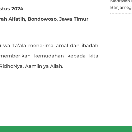
Madrasah 
Banjarneg
ustus 2024
ah Alfatih, Bondowoso, Jawa Timur
 wa Ta’ala menerima amal dan ibadah
 memberikan kemudahan kepada kita
dhoNya, Aamiin ya Allah.
e