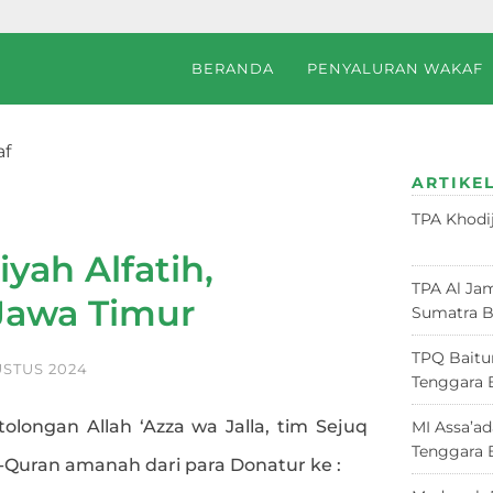
BERANDA
PENYALURAN WAKAF
af
Bondowoso, Jawa Timur
ARTIKEL
TPA Khodi
Juni 2026
yah Alfatih,
TPA Al Jam
Jawa Timur
Sumatra B
TPQ Baitu
USTUS 2024
Tenggara 
tolongan Allah ‘Azza wa Jalla, tim Sejuq
MI Assa’a
Tenggara 
l-Quran amanah dari para Donatur ke :