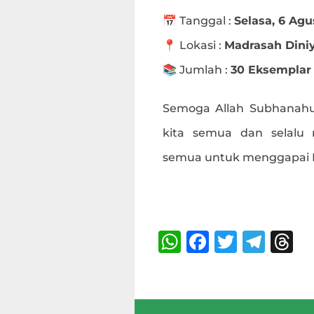
📅 Tanggal :
Selasa, 6 Ag
📍 Lokasi :
Madrasah Diniy
📚 Jumlah :
30 Eksemplar
Semoga Allah Subhanahu
kita semua dan selalu
semua untuk menggapai Ri
Bagikan :
W
F
T
T
T
h
a
w
el
h
at
c
it
e
r
s
e
te
g
a