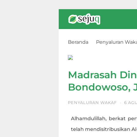
Beranda
Penyaluran Wak
Madrasah Diniyah Alfatih, 
Madrasah Dini
Bondowoso, 
PENYALURAN WAKAF
·
6 AG
Alhamdulillah, berkat per
telah mendisitribusikan A