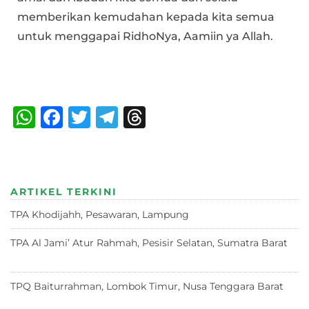
memberikan kemudahan kepada kita semua
untuk menggapai RidhoNya, Aamiin ya Allah.
Bagikan :
W
F
T
T
T
h
a
w
el
h
at
c
it
e
re
s
e
te
g
a
ARTIKEL TERKINI
A
b
r
ra
d
TPA Khodijahh, Pesawaran, Lampung
23 Juni 2026
p
o
m
s
p
o
TPA Al Jami’ Atur Rahmah, Pesisir Selatan, Sumatra Barat
18 Juni 2026
k
TPQ Baiturrahman, Lombok Timur, Nusa Tenggara Barat
12
Juni 2026