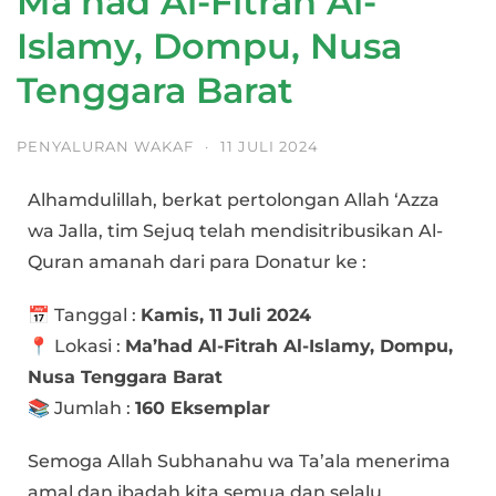
Ma’had Al-Fitrah Al-
Islamy, Dompu, Nusa
Tenggara Barat
PENYALURAN WAKAF
·
11 JULI 2024
Alhamdulillah, berkat pertolongan Allah ‘Azza
wa Jalla, tim Sejuq telah mendisitribusikan Al-
Quran amanah dari para Donatur ke :
📅 Tanggal :
Kamis, 11 Juli 2024
📍 Lokasi :
Ma’had Al-Fitrah Al-Islamy, Dompu,
Nusa Tenggara Barat
📚 Jumlah :
160 Eksemplar
Semoga Allah Subhanahu wa Ta’ala menerima
amal dan ibadah kita semua dan selalu