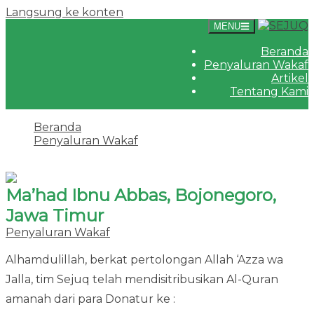
Langsung ke konten
MENU
Beranda
Penyaluran Wakaf
Artikel
Tentang Kami
Beranda
Penyaluran Wakaf
Ma’had Ibnu Abbas, Bojonegoro, Jawa Timur
Ma’had Ibnu Abbas, Bojonegoro,
Jawa Timur
Penyaluran Wakaf
·
21 Juli 2023
24 Agustus 2023
Alhamdulillah, berkat pertolongan Allah ‘Azza wa
Jalla, tim Sejuq telah mendisitribusikan Al-Quran
amanah dari para Donatur ke :