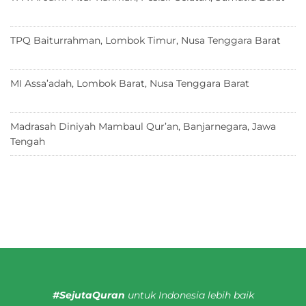
p
o
18 Juni 2026
k
TPQ Baiturrahman, Lombok Timur, Nusa Tenggara Barat
12
Juni 2026
MI Assa’adah, Lombok Barat, Nusa Tenggara Barat
12 Juni
2026
Madrasah Diniyah Mambaul Qur’an, Banjarnegara, Jawa
Tengah
8 Juni 2026
#SejutaQuran
untuk Indonesia lebih baik