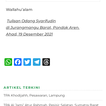
Wallahu’alam
Tulisan Odang Syarifudin
di Jurangmangu Barat, Pondok Aren.
Ahad, 19 Desember 2021
Bagikan :
W
F
T
T
T
h
a
w
el
h
at
c
it
e
re
s
e
te
g
a
ARTIKEL TERKINI
A
b
r
ra
d
TPA Khodijahh, Pesawaran, Lampung
23 Juni 2026
p
o
m
s
TPA Al Jami’ Atur Rahmah, Pesisir Selatan, Sumatra Barat