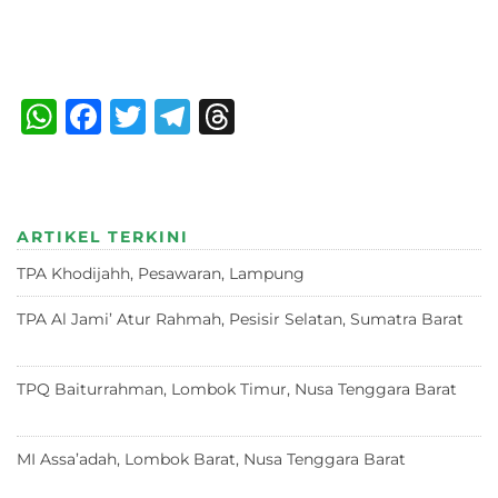
Bagikan :
W
F
T
T
T
h
a
w
el
h
at
c
it
e
re
s
e
te
g
a
ARTIKEL TERKINI
A
b
r
ra
d
TPA Khodijahh, Pesawaran, Lampung
23 Juni 2026
p
o
m
s
p
o
TPA Al Jami’ Atur Rahmah, Pesisir Selatan, Sumatra Barat
18 Juni 2026
k
TPQ Baiturrahman, Lombok Timur, Nusa Tenggara Barat
12
Juni 2026
MI Assa’adah, Lombok Barat, Nusa Tenggara Barat
12 Juni
2026