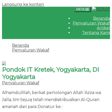
Langsung ke konten
MENU
Beranda
Penyaluran Wakaf
Artikel
Tentang Kami
Beranda
Penyaluran Wakaf
Pondok IT Kretek, Yogyakarta, DI Yogyakarta
Pondok IT Kretek, Yogyakarta, DI
Yogyakarta
Penyaluran Wakaf
·
9 Januari 2026
14 Januari 2026
Alhamdulillah, berkat pertolongan Allah ‘Azza wa
Jalla, tim Sejuq telah mendisitribusikan Al-Quran
amanah dari para Donatur ke :