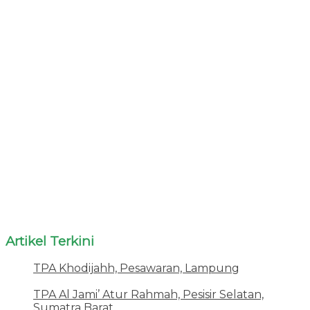
Artikel Terkini
TPA Khodijahh, Pesawaran, Lampung
23 Juni
2026
TPA Al Jami’ Atur Rahmah, Pesisir Selatan,
Sumatra Barat
18 Juni 2026