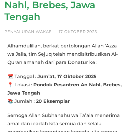
Nahl, Brebes, Jawa
Tengah
PENYALURAN WAKAF
·
17 OKTOBER 2025
Alhamdulillah, berkat pertolongan Allah ‘Azza
wa Jalla, tim Sejuq telah mendisitribusikan Al-
Quran amanah dari para Donatur ke :
📅 Tanggal :
Jum’at, 17 Oktober 2025
📍 Lokasi :
Pondok Pesantren An Nahl, Brebes,
Jawa Tengah
📚 Jumlah :
20 Eksemplar
Semoga Allah Subhanahu wa Ta’ala menerima
amal dan ibadah kita semua dan selalu
memberikan kemudahan kepada kita semua