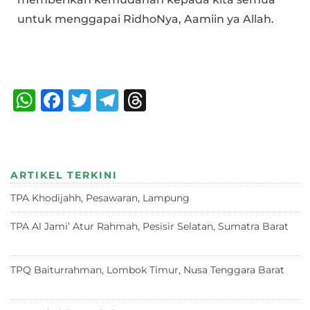
untuk menggapai RidhoNya, Aamiin ya Allah.
Bagikan :
W
F
T
T
T
h
a
w
el
h
at
c
it
e
re
s
e
te
g
a
ARTIKEL TERKINI
A
b
r
ra
d
TPA Khodijahh, Pesawaran, Lampung
23 Juni 2026
p
o
m
s
p
o
TPA Al Jami’ Atur Rahmah, Pesisir Selatan, Sumatra Barat
18 Juni 2026
k
TPQ Baiturrahman, Lombok Timur, Nusa Tenggara Barat
12
Juni 2026