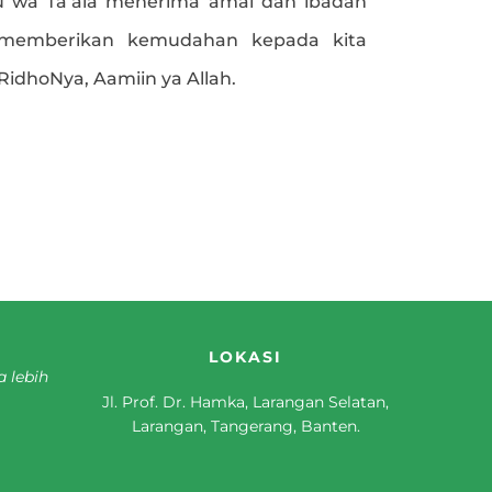
 wa Ta’ala menerima amal dan ibadah
 memberikan kemudahan kepada kita
dhoNya, Aamiin ya Allah.
e
LOKASI
a lebih
Jl. Prof. Dr. Hamka, Larangan Selatan,
Larangan, Tangerang, Banten.