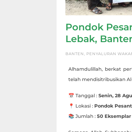
Pondok Pesan
Lebak, Bante
BANTEN
,
PENYALURAN WAKA
Alhamdulillah, berkat per
telah mendisitribusikan A
📅 Tanggal :
Senin, 28 Ag
📍 Lokasi :
Pondok Pesant
📚 Jumlah :
50 Eksemplar