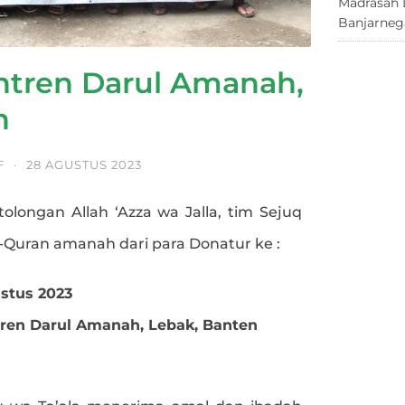
Madrasah 
Banjarneg
tren Darul Amanah,
n
F
·
28 AGUSTUS 2023
tolongan Allah ‘Azza wa Jalla, tim Sejuq
l-Quran amanah dari para Donatur ke :
ustus 2023
ren Darul Amanah, Lebak, Banten