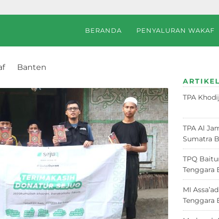
BERANDA
PENYALURAN WAKAF
af
Banten
anah, Lebak, Banten
ARTIKEL
TPA Khodi
Juni 2026
TPA Al Jam
Sumatra B
TPQ Baitu
Tenggara 
MI Assa’a
Tenggara 