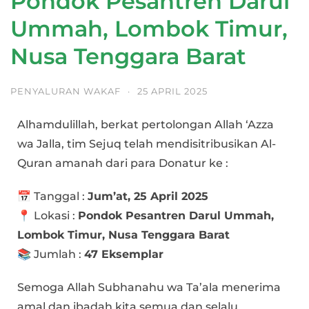
Pondok Pesantren Darul
Ummah, Lombok Timur,
Nusa Tenggara Barat
PENYALURAN WAKAF
·
25 APRIL 2025
Alhamdulillah, berkat pertolongan Allah ‘Azza
wa Jalla, tim Sejuq telah mendisitribusikan Al-
Quran amanah dari para Donatur ke :
📅 Tanggal :
Jum’at, 25 April 2025
📍 Lokasi :
Pondok Pesantren Darul Ummah,
Lombok Timur, Nusa Tenggara Barat
📚 Jumlah :
47 Eksemplar
Semoga Allah Subhanahu wa Ta’ala menerima
amal dan ibadah kita semua dan selalu