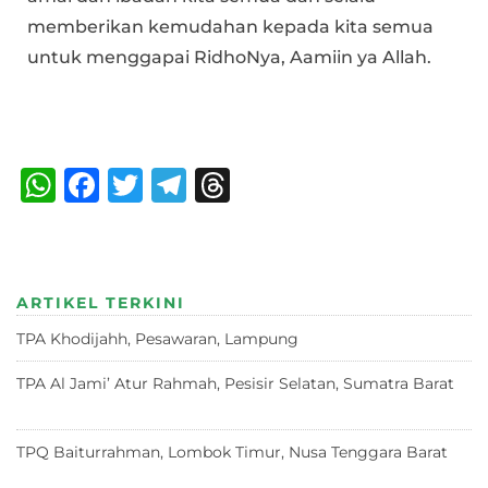
memberikan kemudahan kepada kita semua
untuk menggapai RidhoNya, Aamiin ya Allah.
Bagikan :
W
F
T
T
T
h
a
w
el
h
at
c
it
e
re
s
e
te
g
a
ARTIKEL TERKINI
A
b
r
ra
d
TPA Khodijahh, Pesawaran, Lampung
23 Juni 2026
p
o
m
s
p
o
TPA Al Jami’ Atur Rahmah, Pesisir Selatan, Sumatra Barat
18 Juni 2026
k
TPQ Baiturrahman, Lombok Timur, Nusa Tenggara Barat
12
Juni 2026