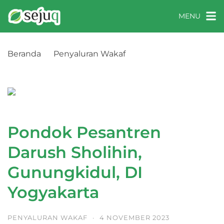
MENU
Beranda
Penyaluran Wakaf
Pondok Pesantren Darush Sholihin, Gunungkidul,
DI Yogyakarta
Pondok Pesantren
Darush Sholihin,
Gunungkidul, DI
Yogyakarta
PENYALURAN WAKAF
·
4 NOVEMBER 2023