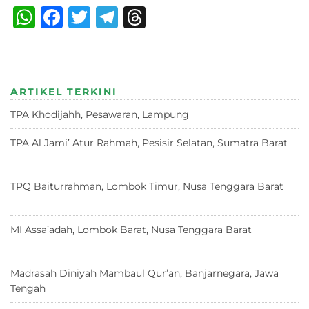
W
F
T
T
T
h
a
w
el
h
at
c
it
e
re
s
e
te
g
a
ARTIKEL TERKINI
A
b
r
ra
d
TPA Khodijahh, Pesawaran, Lampung
23 Juni 2026
p
o
m
s
p
o
TPA Al Jami’ Atur Rahmah, Pesisir Selatan, Sumatra Barat
18 Juni 2026
k
TPQ Baiturrahman, Lombok Timur, Nusa Tenggara Barat
12
Juni 2026
MI Assa’adah, Lombok Barat, Nusa Tenggara Barat
12 Juni
2026
Madrasah Diniyah Mambaul Qur’an, Banjarnegara, Jawa
Tengah
8 Juni 2026