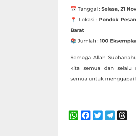
📅 Tanggal :
Selasa, 21 N
📍 Lokasi :
Pondok Pesan
Barat
📚 Jumlah :
100 Eksempla
Semoga Allah Subhanahu
kita semua dan selalu
semua untuk menggapai Ri
Bagikan :
W
F
T
T
T
h
a
w
el
h
at
c
it
e
r