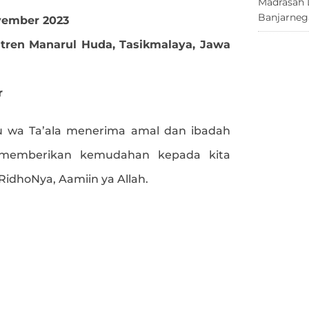
Madrasah 
Banjarneg
ovember 2023
tren Manarul Huda, Tasikmalaya, Jawa
r
 wa Ta’ala menerima amal dan ibadah
 memberikan kemudahan kepada kita
dhoNya, Aamiin ya Allah.
e