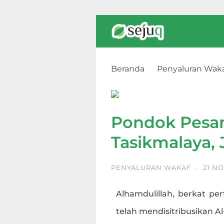
Beranda
Penyaluran Wak
Pondok Pesantren Manarul H
Pondok Pesan
Tasikmalaya, 
PENYALURAN WAKAF
·
21 N
Alhamdulillah, berkat per
telah mendisitribusikan A