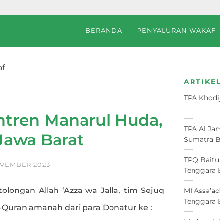
BERANDA
PENYALURAN WAKAF
af
uda, Tasikmalaya, Jawa Barat
ARTIKEL
TPA Khodi
Juni 2026
tren Manarul Huda,
TPA Al Jam
Jawa Barat
Sumatra B
TPQ Baitu
OVEMBER 2023
Tenggara 
tolongan Allah ‘Azza wa Jalla, tim Sejuq
MI Assa’a
Tenggara 
l-Quran amanah dari para Donatur ke :