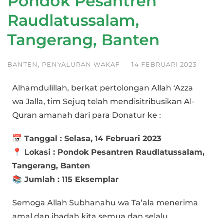
Pondok Pesantren
Raudlatussalam,
Tangerang, Banten
BANTEN
,
PENYALURAN WAKAF
·
14 FEBRUARI 2023
Alhamdulillah, berkat pertolongan Allah ‘Azza
wa Jalla, tim Sejuq telah mendisitribusikan Al-
Quran amanah dari para Donatur ke :
📅 Tanggal : Selasa, 14 Februari 2023
📍 Lokasi : Pondok Pesantren Raudlatussalam,
Tangerang, Banten
📚 Jumlah : 115 Eksemplar
Semoga Allah Subhanahu wa Ta’ala menerima
amal dan ibadah kita semua dan selalu