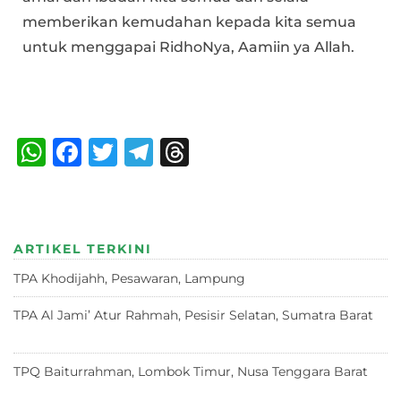
memberikan kemudahan kepada kita semua
untuk menggapai RidhoNya, Aamiin ya Allah.
Bagikan :
W
F
T
T
T
h
a
w
el
h
at
c
it
e
re
s
e
te
g
a
ARTIKEL TERKINI
A
b
r
ra
d
TPA Khodijahh, Pesawaran, Lampung
23 Juni 2026
p
o
m
s
p
o
TPA Al Jami’ Atur Rahmah, Pesisir Selatan, Sumatra Barat
18 Juni 2026
k
TPQ Baiturrahman, Lombok Timur, Nusa Tenggara Barat
12
Juni 2026