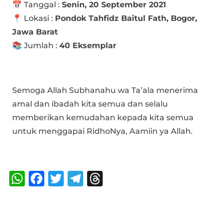
📅 Tanggal :
Senin, 20 September 2021
📍 Lokasi :
Pondok Tahfidz Baitul Fath, Bogor,
Jawa Barat
📚 Jumlah :
40 Eksemplar
Semoga Allah Subhanahu wa Ta’ala menerima
amal dan ibadah kita semua dan selalu
memberikan kemudahan kepada kita semua
untuk menggapai RidhoNya, Aamiin ya Allah.
Bagikan :
W
F
T
T
T
h
a
w
el
h
at
c
it
e
re