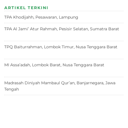
s
e
te
g
a
ARTIKEL TERKINI
A
b
r
ra
d
TPA Khodijahh, Pesawaran, Lampung
23 Juni 2026
p
o
m
s
p
o
TPA Al Jami’ Atur Rahmah, Pesisir Selatan, Sumatra Barat
18 Juni 2026
k
TPQ Baiturrahman, Lombok Timur, Nusa Tenggara Barat
12
Juni 2026
MI Assa’adah, Lombok Barat, Nusa Tenggara Barat
12 Juni
2026
Madrasah Diniyah Mambaul Qur’an, Banjarnegara, Jawa
Tengah
8 Juni 2026