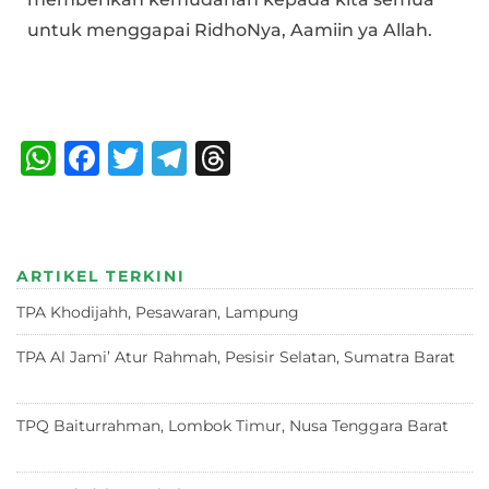
untuk menggapai RidhoNya, Aamiin ya Allah.
Bagikan :
W
F
T
T
T
h
a
w
el
h
at
c
it
e
re
s
e
te
g
a
ARTIKEL TERKINI
A
b
r
ra
d
TPA Khodijahh, Pesawaran, Lampung
23 Juni 2026
p
o
m
s
p
o
TPA Al Jami’ Atur Rahmah, Pesisir Selatan, Sumatra Barat
18 Juni 2026
k
TPQ Baiturrahman, Lombok Timur, Nusa Tenggara Barat
12
Juni 2026