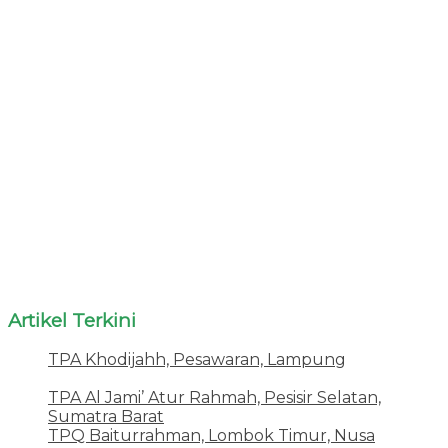
Artikel Terkini
TPA Khodijahh, Pesawaran, Lampung
23 Juni
2026
TPA Al Jami’ Atur Rahmah, Pesisir Selatan,
Sumatra Barat
18 Juni 2026
TPQ Baiturrahman, Lombok Timur, Nusa