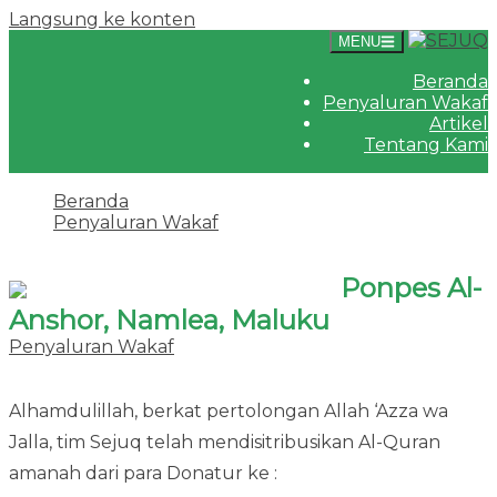
Langsung ke konten
MENU
Beranda
Penyaluran Wakaf
Artikel
Tentang Kami
Beranda
Penyaluran Wakaf
Ponpes Al-Anshor, Namlea, Maluku
Ponpes Al-
Anshor, Namlea, Maluku
Penyaluran Wakaf
·
23 Desember 2022
24 Agustus
2023
Alhamdulillah, berkat pertolongan Allah ‘Azza wa
Jalla, tim Sejuq telah mendisitribusikan Al-Quran
amanah dari para Donatur ke :