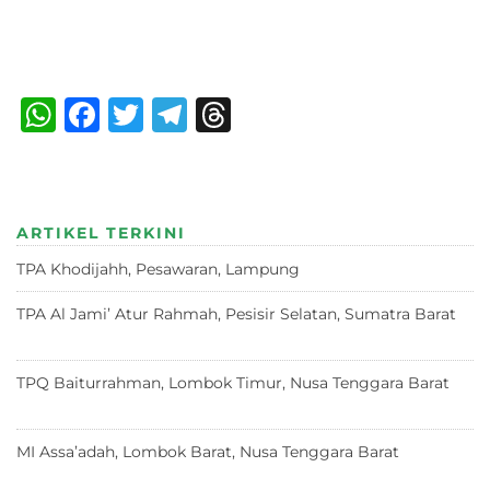
Bagikan :
W
F
T
T
T
h
a
w
el
h
at
c
it
e
re
s
e
te
g
a
ARTIKEL TERKINI
A
b
r
ra
d
TPA Khodijahh, Pesawaran, Lampung
23 Juni 2026
p
o
m
s
p
o
TPA Al Jami’ Atur Rahmah, Pesisir Selatan, Sumatra Barat
18 Juni 2026
k
TPQ Baiturrahman, Lombok Timur, Nusa Tenggara Barat
12
Juni 2026
MI Assa’adah, Lombok Barat, Nusa Tenggara Barat
12 Juni
2026