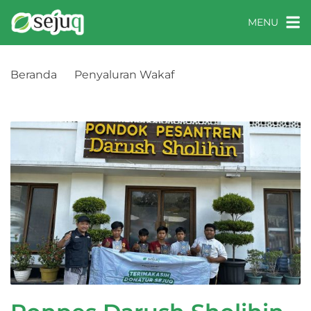
MENU
Beranda
Penyaluran Wakaf
Ponpes Darush Sholihin, Gunungkidul, DI
Yogyakarta