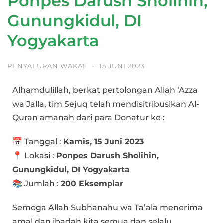
Ponpes Darush Sholihin,
Gunungkidul, DI
Yogyakarta
PENYALURAN WAKAF
·
15 JUNI 2023
Alhamdulillah, berkat pertolongan Allah ‘Azza
wa Jalla, tim Sejuq telah mendisitribusikan Al-
Quran amanah dari para Donatur ke :
📅 Tanggal :
Kamis, 15 Juni 2023
📍 Lokasi :
Ponpes Darush Sholihin,
Gunungkidul, DI Yogyakarta
📚 Jumlah :
200 Eksemplar
Semoga Allah Subhanahu wa Ta’ala menerima
amal dan ibadah kita semua dan selalu