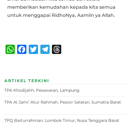
memberikan kemudahan kepada kita semua
untuk menggapai RidhoNya, Aamiin ya Allah.
Bagikan :
W
F
T
T
T
h
a
w
el
h
at
c
it
e
re
s
e
te
g
a
ARTIKEL TERKINI
A
b
r
ra
d
TPA Khodijahh, Pesawaran, Lampung
23 Juni 2026
p
o
m
s
p
o
TPA Al Jami’ Atur Rahmah, Pesisir Selatan, Sumatra Barat
18 Juni 2026
k
TPQ Baiturrahman, Lombok Timur, Nusa Tenggara Barat
12
Juni 2026