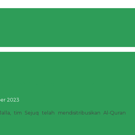
s Da’wah Mubarokah, Lebak,
er 2023
alla, tim Sejuq telah mendisitribusikan Al-Quran