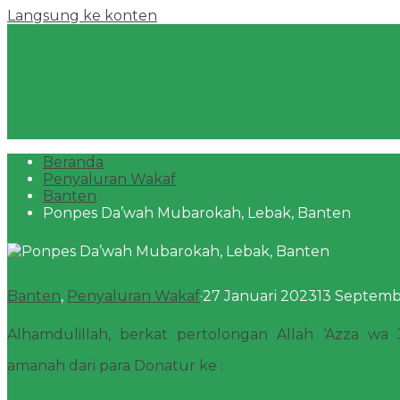
Langsung ke konten
Beranda
Penyaluran Wakaf
Banten
Ponpes Da’wah Mubarokah, Lebak, Banten
Ponpe
Banten
Banten
,
Penyaluran Wakaf
·
27 Januari 2023
13 Septemb
Alhamdulillah, berkat pertolongan Allah ‘Azza wa J
amanah dari para Donatur ke :