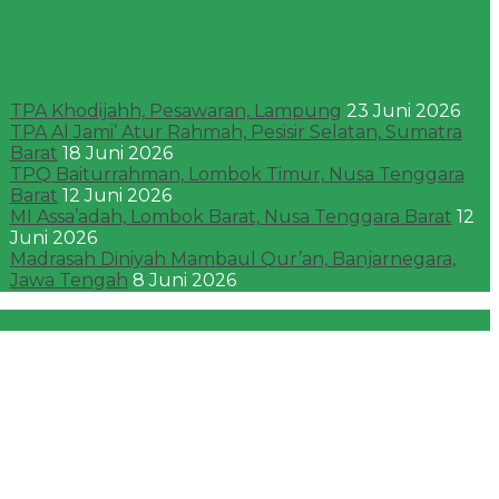
ikel Terkini
TPA Khodijahh, Pesawaran, Lampung
23 Juni 2026
TPA Al Jami’ Atur Rahmah, Pesisir Selatan, Sumatra
Barat
18 Juni 2026
TPQ Baiturrahman, Lombok Timur, Nusa Tenggara
Barat
12 Juni 2026
MI Assa’adah, Lombok Barat, Nusa Tenggara Barat
12
Juni 2026
Madrasah Diniyah Mambaul Qur’an, Banjarnegara,
Jawa Tengah
8 Juni 2026