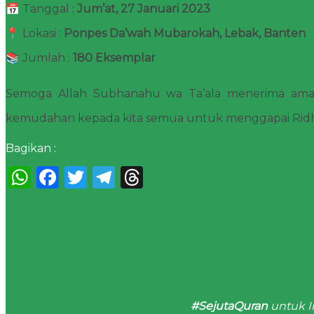
📅 Tanggal :
Jum’at, 27 Januari 2023
📍 Lokasi :
Ponpes Da’wah Mubarokah, Lebak, Banten
📚 Jumlah :
180 Eksemplar
Semoga Allah Subhanahu wa Ta’ala menerima amal
kemudahan kepada kita semua untuk menggapai Ridho
Bagikan :
WhatsApp
Facebook
Twitter
Telegram
Threads
#SejutaQuran
untuk I