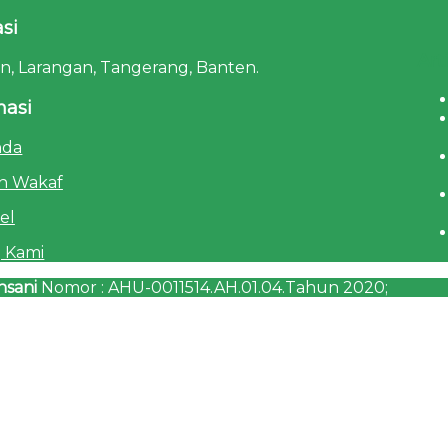
si
Art
tan, Larangan, Tangerang, Banten.
masi
nda
n Wakaf
el
 Kami
nsani
Nomor : AHU-0011514.AH.01.04.Tahun 2020;