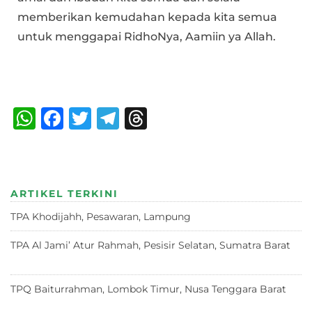
memberikan kemudahan kepada kita semua
untuk menggapai RidhoNya, Aamiin ya Allah.
Bagikan :
W
F
T
T
T
h
a
w
el
h
at
c
it
e
re
s
e
te
g
a
ARTIKEL TERKINI
A
b
r
ra
d
TPA Khodijahh, Pesawaran, Lampung
23 Juni 2026
p
o
m
s
p
o
TPA Al Jami’ Atur Rahmah, Pesisir Selatan, Sumatra Barat
18 Juni 2026
k
TPQ Baiturrahman, Lombok Timur, Nusa Tenggara Barat
12
Juni 2026