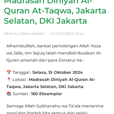
Madrasah Diniyah Al-
Quran At-Taqwa, Jakarta
Selatan, DKI Jakarta
PENYALURAN WAKAF
·
15 OKTOBER 2024
Alhamdulillah, berkat pertolongan Allah ‘Azza
wa Jalla, tim Sejuq telah mendisitribusikan Al-
Quran amanah dari para Donatur ke :
📅 Tanggal :
Selasa, 15 Oktober 2024
📍 Lokasi :
Madrasah Diniyah Al-Quran At-
Taqwa, Jakarta Selatan, DKI Jakarta
📚 Jumlah :
160 Eksemplar
Semoga Allah Subhanahu wa Ta’ala menerima
amal dan ibadah kita semua dan selalu