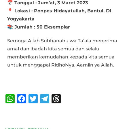
📅 Tanggal : Jum’at, 3 Maret 2023
📍 Lokasi : Ponpes Hidayatullah, Bantul, DI
Yogyakarta
📚 Jumlah : 50 Eksemplar
Semoga Allah Subhanahu wa Ta’ala menerima
amal dan ibadah kita semua dan selalu
memberikan kemudahan kepada kita semua
untuk menggapai RidhoNya, Aamiin ya Allah.
Bagikan :
W
F
T
T
T
h
a
w
el
h
at
c
it
e
re
s
e
te
g
a