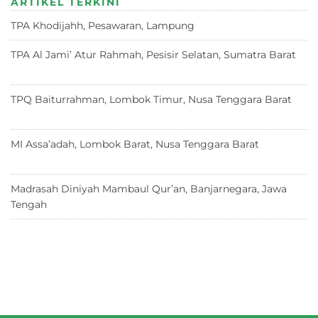
ARTIKEL TERKINI
A
b
r
ra
d
TPA Khodijahh, Pesawaran, Lampung
23 Juni 2026
p
o
m
s
p
o
TPA Al Jami’ Atur Rahmah, Pesisir Selatan, Sumatra Barat
18 Juni 2026
k
TPQ Baiturrahman, Lombok Timur, Nusa Tenggara Barat
12
Juni 2026
MI Assa’adah, Lombok Barat, Nusa Tenggara Barat
12 Juni
2026
Madrasah Diniyah Mambaul Qur’an, Banjarnegara, Jawa
Tengah
8 Juni 2026