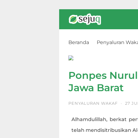
Beranda
Penyaluran Wak
Ponpes Nurul Hidayah, Bogo
Ponpes Nurul
Jawa Barat
PENYALURAN WAKAF
·
27 JU
Alhamdulillah, berkat per
telah mendisitribusikan A