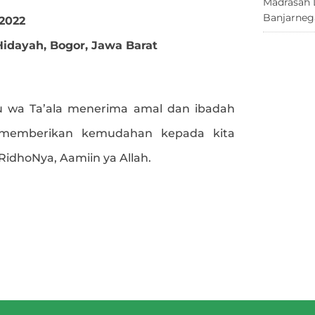
Madrasah 
Banjarneg
 2022
idayah, Bogor, Jawa Barat
 wa Ta’ala menerima amal dan ibadah
 memberikan kemudahan kepada kita
dhoNya, Aamiin ya Allah.
e