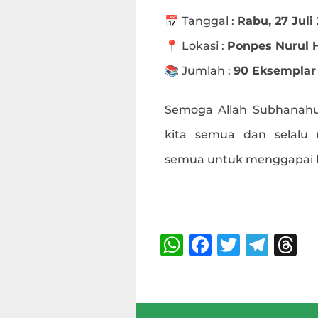
📅 Tanggal :
Rabu, 27 Juli
📍 Lokasi :
Ponpes Nurul H
📚 Jumlah :
90 Eksemplar
Semoga Allah Subhanahu
kita semua dan selalu
semua untuk menggapai Ri
Bagikan :
W
F
T
T
T
h
a
w
el
h
at
c
it
e
r
s
e
te
g
a