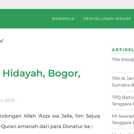
BERANDA
PENYALURAN WAKAF
af
r, Jawa Barat
ARTIKEL
TPA Khodi
Juni 2026
 Hidayah, Bogor,
TPA Al Jam
Sumatra B
TPQ Baitu
LI 2022
Tenggara 
tolongan Allah ‘Azza wa Jalla, tim Sejuq
MI Assa’a
Tenggara 
l-Quran amanah dari para Donatur ke :