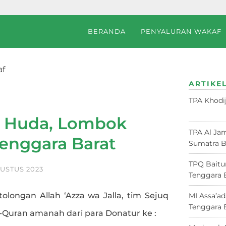
BERANDA
PENYALURAN WAKAF
af
 Timur, Nusa Tenggara Barat
ARTIKEL
TPA Khodi
Juni 2026
l Huda, Lombok
TPA Al Jam
Tenggara Barat
Sumatra B
TPQ Baitu
GUSTUS 2023
Tenggara 
tolongan Allah ‘Azza wa Jalla, tim Sejuq
MI Assa’a
Tenggara 
l-Quran amanah dari para Donatur ke :