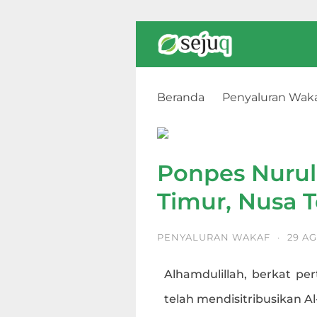
Beranda
Penyaluran Wak
Ponpes Nurul Huda, Lombok
Ponpes Nuru
Timur, Nusa 
PENYALURAN WAKAF
·
29 A
Alhamdulillah, berkat per
telah mendisitribusikan A