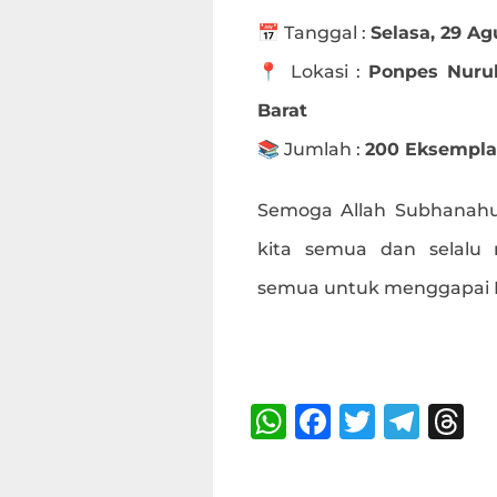
📅 Tanggal :
Selasa, 29 Ag
📍 Lokasi :
Ponpes Nuru
Barat
📚 Jumlah :
200 Eksempla
Semoga Allah Subhanahu
kita semua dan selalu
semua untuk menggapai Ri
Bagikan :
W
F
T
T
T
h
a
w
el
h
at
c
it
e
r