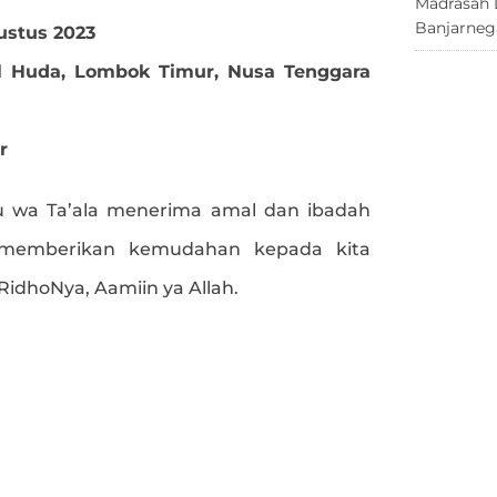
Madrasah 
Banjarneg
ustus 2023
l Huda, Lombok Timur, Nusa Tenggara
r
 wa Ta’ala menerima amal dan ibadah
 memberikan kemudahan kepada kita
dhoNya, Aamiin ya Allah.
e