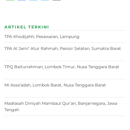
h
a
w
el
h
at
c
it
e
re
s
e
te
g
a
ARTIKEL TERKINI
A
b
r
ra
d
TPA Khodijahh, Pesawaran, Lampung
23 Juni 2026
p
o
m
s
p
o
TPA Al Jami’ Atur Rahmah, Pesisir Selatan, Sumatra Barat
18 Juni 2026
k
TPQ Baiturrahman, Lombok Timur, Nusa Tenggara Barat
12
Juni 2026
MI Assa’adah, Lombok Barat, Nusa Tenggara Barat
12 Juni
2026
Madrasah Diniyah Mambaul Qur’an, Banjarnegara, Jawa
Tengah
8 Juni 2026