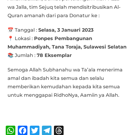
wa Jalla, tim Sejuq telah mendisitribusikan Al-
Quran amanah dari para Donatur ke :
📅 Tanggal :
Selasa, 3 Januari 2023
📍 Lokasi :
Ponpes Pembangunan
Muhammadiyah, Tana Toraja, Sulawesi Selatan
📚 Jumlah :
78 Eksemplar
Semoga Allah Subhanahu wa Ta’ala menerima
amal dan ibadah kita semua dan selalu
memberikan kemudahan kepada kita semua
untuk menggapai RidhoNya, Aamiin ya Allah.
Bagikan :
W
F
T
T
T