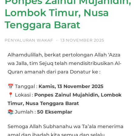
Ponpes Zainul Mujahidin,
Lombok Timur, Nusa
Tenggara Barat
PENYALURAN WAKAF
·
13 NOVEMBER 2025
Alhamdulillah, berkat pertolongan Allah ‘Azza
wa Jalla, tim Sejuq telah mendisitribusikan Al-
Quran amanah dari para Donatur ke :
📅 Tanggal :
Kamis, 13 November 2025
📍 Lokasi :
Ponpes Zainul Mujahidin, Lombok
Timur, Nusa Tenggara Barat
📚 Jumlah :
50 Eksemplar
Semoga Allah Subhanahu wa Ta’ala menerima
amal dan ibadah kita semua dan selalu