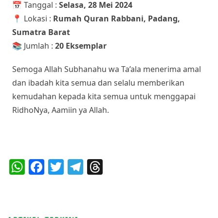
📅 Tanggal :
Selasa, 28 Mei 2024
📍 Lokasi :
Rumah Quran Rabbani, Padang,
Sumatra Barat
📚 Jumlah :
20 Eksemplar
Semoga Allah Subhanahu wa Ta’ala menerima amal
dan ibadah kita semua dan selalu memberikan
kemudahan kepada kita semua untuk menggapai
RidhoNya, Aamiin ya Allah.
Bagikan :
W
F
T
T
T
h
a
w
el
h
a
c
it
e
re
ts
e
te
g
a