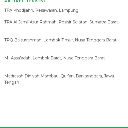
ARTIKEL TERKINI
A
b
r
ra
d
TPA Khodijahh, Pesawaran, Lampung
23 Juni 2026
p
o
m
s
p
o
TPA Al Jami’ Atur Rahmah, Pesisir Selatan, Sumatra Barat
18
Juni 2026
k
TPQ Baiturrahman, Lombok Timur, Nusa Tenggara Barat
12
Juni 2026
MI Assa’adah, Lombok Barat, Nusa Tenggara Barat
12 Juni
2026
Madrasah Diniyah Mambaul Qur’an, Banjarnegara, Jawa
Tengah
8 Juni 2026