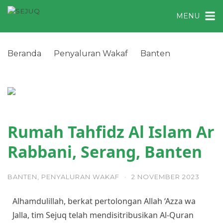
MENU
Beranda
Penyaluran Wakaf
Banten
Rumah Tahfidz Al Islam Ar Rabbani, Serang,
Banten
Rumah Tahfidz Al Islam Ar
Rabbani, Serang, Banten
BANTEN
,
PENYALURAN WAKAF
·
2 NOVEMBER 2023
Alhamdulillah, berkat pertolongan Allah ‘Azza wa
Jalla, tim Sejuq telah mendisitribusikan Al-Quran