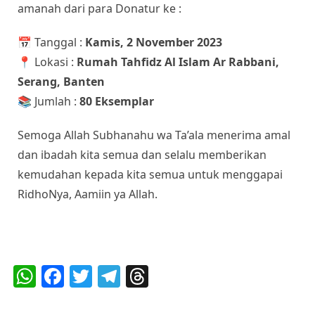
amanah dari para Donatur ke :
📅 Tanggal :
Kamis, 2 November 2023
📍 Lokasi :
Rumah Tahfidz Al Islam Ar Rabbani,
Serang, Banten
📚 Jumlah :
80 Eksemplar
Semoga Allah Subhanahu wa Ta’ala menerima amal
dan ibadah kita semua dan selalu memberikan
kemudahan kepada kita semua untuk menggapai
RidhoNya, Aamiin ya Allah.
Bagikan :
W
F
T
T
T
h
a
w
el
h