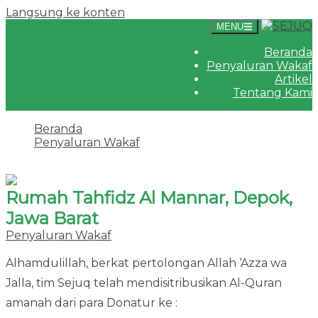
Langsung ke konten
MENU
Beranda
Penyaluran Wakaf
Artikel
Tentang Kami
Beranda
Penyaluran Wakaf
Rumah Tahfidz Al Mannar, Depok, Jawa Barat
Rumah Tahfidz Al Mannar, Depok,
Jawa Barat
Penyaluran Wakaf
·
29 Juni 2024
25 Februari 2025
Alhamdulillah, berkat pertolongan Allah ‘Azza wa
Jalla, tim Sejuq telah mendisitribusikan Al-Quran
amanah dari para Donatur ke :