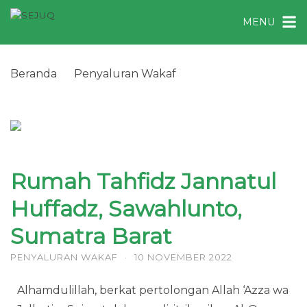
L
MENU
a
n
g
Beranda
Penyaluran Wakaf
s
Rumah Tahfidz Jannatul Huffadz, Sawahlunto,
u
Sumatra Barat
n
g
k
e
Rumah Tahfidz Jannatul
k
o
Huffadz, Sawahlunto,
n
Sumatra Barat
t
e
PENYALURAN WAKAF
·
10 NOVEMBER 2022
n
Alhamdulillah, berkat pertolongan Allah ‘Azza wa