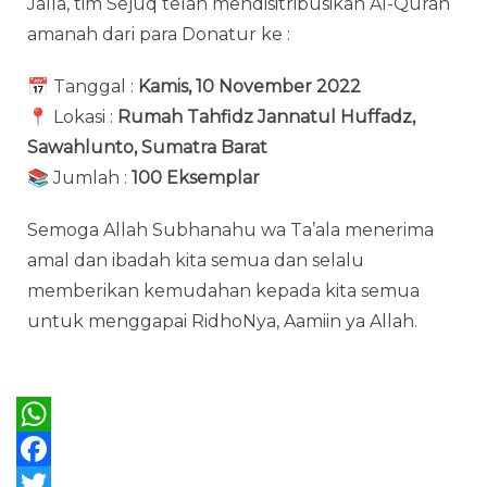
Jalla, tim Sejuq telah mendisitribusikan Al-Quran
amanah dari para Donatur ke :
📅 Tanggal :
Kamis, 10 November 2022
📍 Lokasi :
Rumah Tahfidz Jannatul Huffadz,
Sawahlunto, Sumatra Barat
📚 Jumlah :
100 Eksemplar
Semoga Allah Subhanahu wa Ta’ala menerima
amal dan ibadah kita semua dan selalu
memberikan kemudahan kepada kita semua
untuk menggapai RidhoNya, Aamiin ya Allah.
Bagikan :
W
h
F