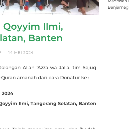
Madrasah 
Banjarneg
 Qoyyim Ilmi,
latan, Banten
F
·
14 MEI 2024
tolongan Allah ‘Azza wa Jalla, tim Sejuq
l-Quran amanah dari para Donatur ke :
i 2024
Qoyyim Ilmi, Tangerang Selatan, Banten