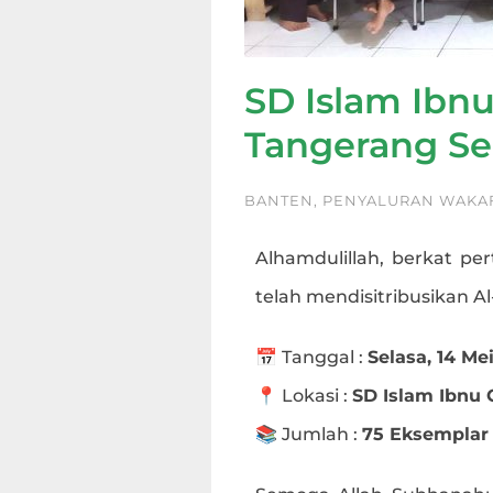
SD Islam Ibnu
Tangerang Se
BANTEN
,
PENYALURAN WAKA
Alhamdulillah, berkat per
telah mendisitribusikan A
📅 Tanggal :
Selasa, 14 Me
📍 Lokasi :
SD Islam Ibnu 
📚 Jumlah :
75 Eksemplar