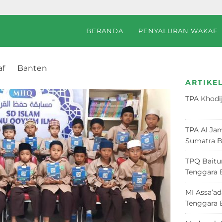
BERANDA
PENYALURAN WAKAF
af
Banten
 Tangerang Selatan, Banten
ARTIKEL
TPA Khodi
Juni 2026
TPA Al Jam
Sumatra B
TPQ Baitu
Tenggara 
MI Assa’a
Tenggara 