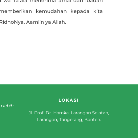
 wa Ta’ala menerima amal dan ibadah
 memberikan kemudahan kepada kita
dhoNya, Aamiin ya Allah.
e
LOKASI
a lebih
Jl. Prof. Dr. Hamka, Larangan Selatan,
Larangan, Tangerang, Banten.