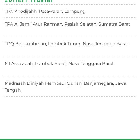
ARTIKEL TERKINI
A
b
r
ra
d
TPA Khodijahh, Pesawaran, Lampung
23 Juni 2026
p
o
m
s
p
o
TPA Al Jami’ Atur Rahmah, Pesisir Selatan, Sumatra Barat
18 Juni 2026
k
TPQ Baiturrahman, Lombok Timur, Nusa Tenggara Barat
12
Juni 2026
MI Assa’adah, Lombok Barat, Nusa Tenggara Barat
12 Juni
2026
Madrasah Diniyah Mambaul Qur’an, Banjarnegara, Jawa
Tengah
8 Juni 2026