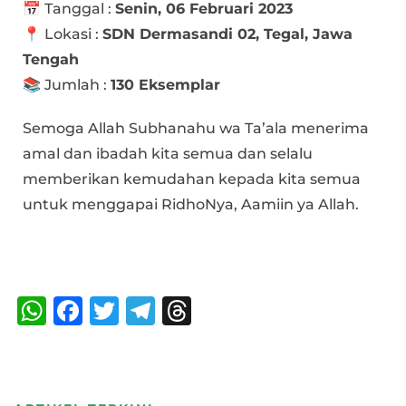
📅 Tanggal :
Senin, 06 Februari 2023
📍 Lokasi :
SDN Dermasandi 02, Tegal, Jawa
Tengah
📚 Jumlah :
130 Eksemplar
Semoga Allah Subhanahu wa Ta’ala menerima
amal dan ibadah kita semua dan selalu
memberikan kemudahan kepada kita semua
untuk menggapai RidhoNya, Aamiin ya Allah.
Bagikan :
W
F
T
T
T
h
a
w
el
h
at
c
it
e
re
s
e
te
g
a