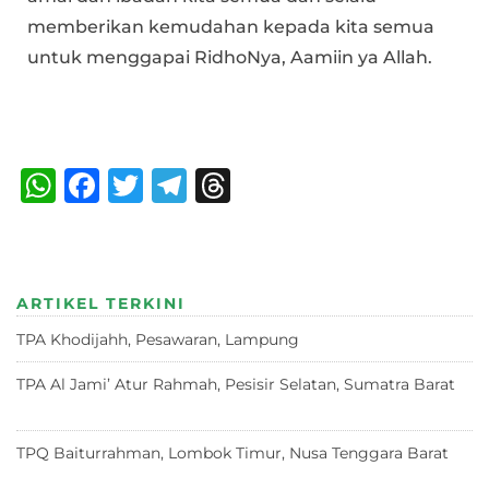
memberikan kemudahan kepada kita semua
untuk menggapai RidhoNya, Aamiin ya Allah.
Bagikan :
W
F
T
T
T
h
a
w
el
h
at
c
it
e
re
s
e
te
g
a
ARTIKEL TERKINI
A
b
r
ra
d
TPA Khodijahh, Pesawaran, Lampung
23 Juni 2026
p
o
m
s
p
o
TPA Al Jami’ Atur Rahmah, Pesisir Selatan, Sumatra Barat
18 Juni 2026
k
TPQ Baiturrahman, Lombok Timur, Nusa Tenggara Barat
12
Juni 2026