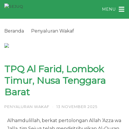
MENU
Beranda
Penyaluran Wakaf
TPQ Al Farid, Lombok Timur, Nusa Tenggara Barat
TPQ Al Farid, Lombok
Timur, Nusa Tenggara
Barat
PENYALURAN WAKAF
·
13 NOVEMBER 2025
Alhamdulillah, berkat pertolongan Allah ‘Azza wa
Jalla, tim Sejuq telah mendisitribusikan Al-Quran