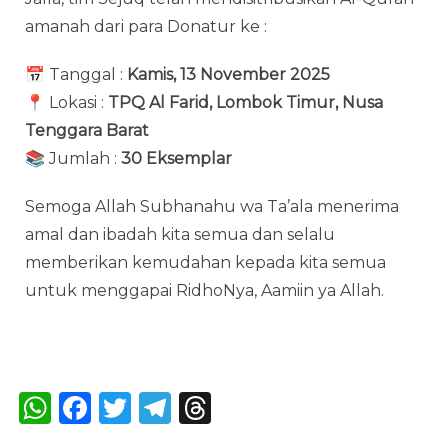
amanah dari para Donatur ke :
📅 Tanggal :
Kamis, 13 November 2025
📍 Lokasi :
TPQ Al Farid, Lombok Timur, Nusa
Tenggara Barat
📚 Jumlah :
30 Eksemplar
Semoga Allah Subhanahu wa Ta’ala menerima
amal dan ibadah kita semua dan selalu
memberikan kemudahan kepada kita semua
untuk menggapai RidhoNya, Aamiin ya Allah.
Bagikan :
W
F
T
T
T
h
a
w
el
h