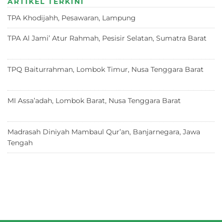
ARTIKEL TERKINI
A
b
r
ra
d
TPA Khodijahh, Pesawaran, Lampung
23 Juni 2026
p
o
m
s
p
o
TPA Al Jami’ Atur Rahmah, Pesisir Selatan, Sumatra Barat
18 Juni 2026
k
TPQ Baiturrahman, Lombok Timur, Nusa Tenggara Barat
12
Juni 2026
MI Assa’adah, Lombok Barat, Nusa Tenggara Barat
12 Juni
2026
Madrasah Diniyah Mambaul Qur’an, Banjarnegara, Jawa
Tengah
8 Juni 2026