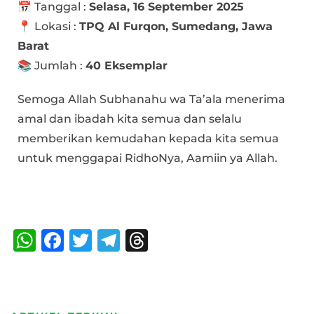
📅 Tanggal :
Selasa, 16 September 2025
📍 Lokasi :
TPQ Al Furqon, Sumedang, Jawa
Barat
📚 Jumlah :
40 Eksemplar
Semoga Allah Subhanahu wa Ta’ala menerima
amal dan ibadah kita semua dan selalu
memberikan kemudahan kepada kita semua
untuk menggapai RidhoNya, Aamiin ya Allah.
Bagikan :
W
F
T
T
T
h
a
w
el
h
at
c
it
e
re
s
e
te
g
a