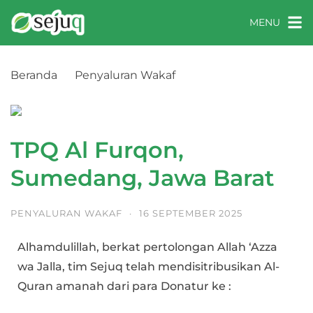
MENU
Beranda
Penyaluran Wakaf
TPQ Al Furqon, Sumedang, Jawa Barat
TPQ Al Furqon,
Sumedang, Jawa Barat
PENYALURAN WAKAF
·
16 SEPTEMBER 2025
Alhamdulillah, berkat pertolongan Allah ‘Azza
wa Jalla, tim Sejuq telah mendisitribusikan Al-
Quran amanah dari para Donatur ke :