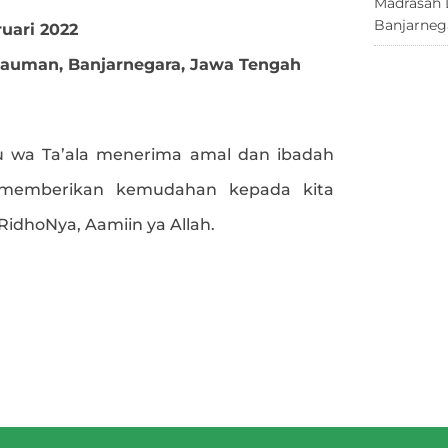
Madrasah 
Banjarneg
ruari 2022
Kauman, Banjarnegara, Jawa Tengah
 wa Ta’ala menerima amal dan ibadah
 memberikan kemudahan kepada kita
dhoNya, Aamiin ya Allah.
e