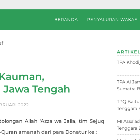
BERANDA
PENYALURAN WAKAF
af
rnegara, Jawa Tengah
ARTIKEL
TPA Khodi
Juni 2026
 Kauman,
TPA Al Jam
, Jawa Tengah
Sumatra B
TPQ Baitu
BRUARI 2022
Tenggara 
tolongan Allah ‘Azza wa Jalla, tim Sejuq
MI Assa’a
Tenggara 
l-Quran amanah dari para Donatur ke :