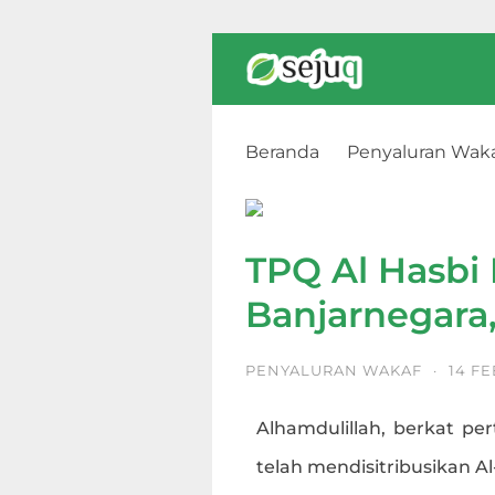
Beranda
Penyaluran Wak
TPQ Al Hasbi Kauman, Banja
TPQ Al Hasbi
Banjarnegara
PENYALURAN WAKAF
·
14 FE
Alhamdulillah, berkat per
telah mendisitribusikan A