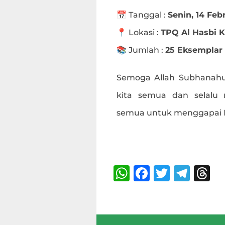
📅 Tanggal :
Senin, 14 Feb
📍 Lokasi :
TPQ Al Hasbi 
📚 Jumlah :
25 Eksemplar
Semoga Allah Subhanahu
kita semua dan selalu
semua untuk menggapai Ri
Bagikan :
W
F
T
T
T
h
a
w
el
h
at
c
it
e
r
s
e
te
g
a