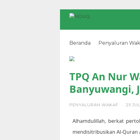
Beranda
Penyaluran Wak
TPQ An Nur Watukebo, Ban
TPQ An Nur W
Banyuwangi, 
PENYALURAN WAKAF
·
25 JUL
Alhamdulillah, berkat perto
mendisitribusikan Al-Quran 