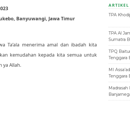
ARTIKEL
2023
TPA Khodi
ukebo, Banyuwangi, Jawa Timur
Juni 2026
TPA Al Jam
Sumatra B
a Ta’ala menerima amal dan ibadah kita
TPQ Baitu
ikan kemudahan kepada kita semua untuk
Tenggara 
 ya Allah.
MI Assa’a
Tenggara 
Madrasah 
Banjarneg
e