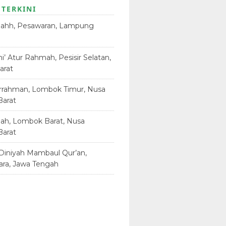
 TERKINI
jahh, Pesawaran, Lampung
23
i’ Atur Rahmah, Pesisir Selatan,
arat
18 Juni 2026
rrahman, Lombok Timur, Nusa
Barat
12 Juni 2026
dah, Lombok Barat, Nusa
Barat
12 Juni 2026
Diniyah Mambaul Qur’an,
ara, Jawa Tengah
8 Juni 2026