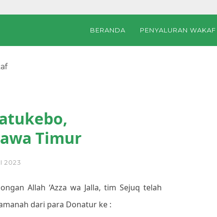
BERANDA
PENYALURAN WAKAF
af
yuwangi, Jawa Timur
atukebo,
Jawa Timur
I 2023
longan Allah ‘Azza wa Jalla, tim Sejuq telah
amanah dari para Donatur ke :