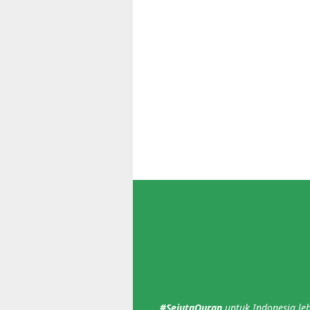
#SejutaQuran
untuk Indonesia leb