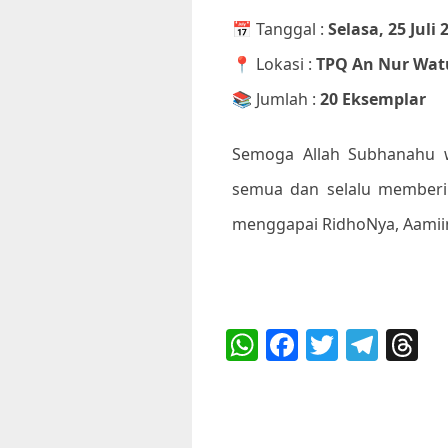
📅 Tanggal :
Selasa, 25 Juli 
📍 Lokasi :
TPQ An Nur Wat
📚 Jumlah :
20 Eksemplar
Semoga Allah Subhanahu w
semua dan selalu member
menggapai RidhoNya, Aamiin
Bagikan :
W
F
T
T
T
h
a
w
el
h
a
c
it
e
r
ts
e
te
g
a