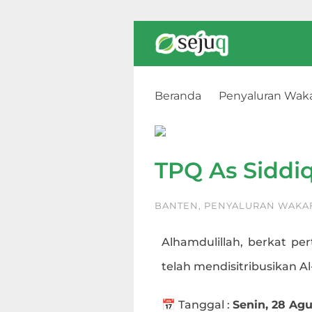
Beranda
Penyaluran Wak
TPQ As Siddiqiyah, Lebak, B
TPQ As Siddiq
BANTEN
,
PENYALURAN WAKA
Alhamdulillah, berkat per
telah mendisitribusikan A
📅 Tanggal :
Senin, 28 Ag