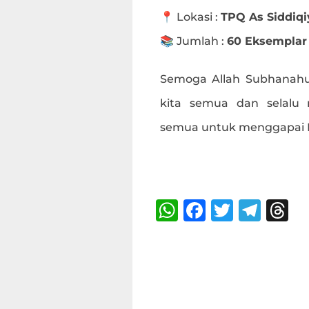
📍 Lokasi :
TPQ As Siddiqi
📚 Jumlah :
60 Eksemplar
Semoga Allah Subhanahu
kita semua dan selalu
semua untuk menggapai Ri
Bagikan :
W
F
T
T
T
h
a
w
el
h
at
c
it
e
r
s
e
te
g
a
A
b
r
ra
d