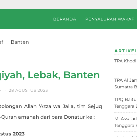
BERANDA
PENYALURAN WAKAF
af
Banten
anten
ARTIKEL
TPA Khodi
Juni 2026
iyah, Lebak, Banten
TPA Al Jam
Sumatra B
F
·
28 AGUSTUS 2023
TPQ Baitu
tolongan Allah ‘Azza wa Jalla, tim Sejuq
Tenggara 
l-Quran amanah dari para Donatur ke :
MI Assa’a
Tenggara 
ustus 2023