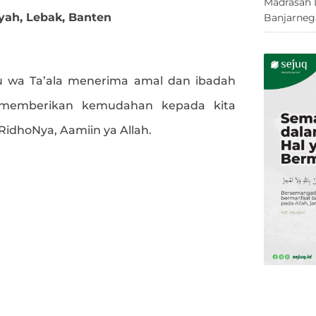
Madrasah 
yah, Lebak, Banten
Banjarneg
 wa Ta’ala menerima amal dan ibadah
 memberikan kemudahan kepada kita
dhoNya, Aamiin ya Allah.
e