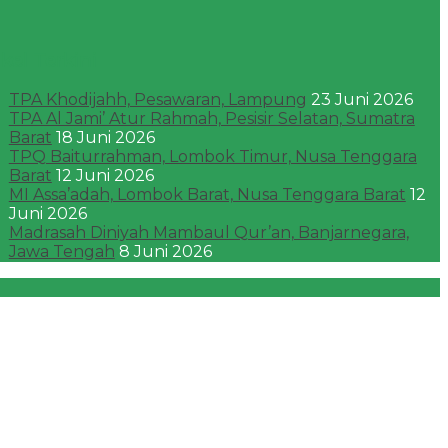
ikel Terkini
TPA Khodijahh, Pesawaran, Lampung
23 Juni 2026
TPA Al Jami’ Atur Rahmah, Pesisir Selatan, Sumatra
Barat
18 Juni 2026
TPQ Baiturrahman, Lombok Timur, Nusa Tenggara
Barat
12 Juni 2026
MI Assa’adah, Lombok Barat, Nusa Tenggara Barat
12
Juni 2026
Madrasah Diniyah Mambaul Qur’an, Banjarnegara,
Jawa Tengah
8 Juni 2026