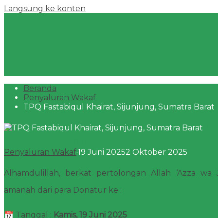
Langsung ke konten
Beranda
Penyaluran Wakaf
TPQ Fastabiqul Khairat, Sijunjung, Sumatra Barat
TP
Sumatra Barat
Penyaluran Wakaf
·
19 Juni 2025
2 Oktober 2025
Alhamdulillah, berkat pertolongan Allah ‘Azza wa J
amanah dari para Donatur ke :
📅 Tanggal :
Kamis, 19 Juni 2025