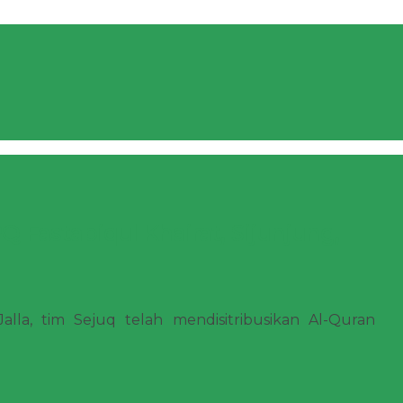
Q Fastabiqul Khairat, Sijunjung,
alla, tim Sejuq telah mendisitribusikan Al-Quran