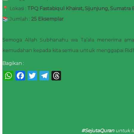
📍 Lokasi :
TPQ Fastabiqul Khairat, Sijunjung, Sumatra 
📚 Jumlah :
25 Eksemplar
Semoga Allah Subhanahu wa Ta’ala menerima amal
kemudahan kepada kita semua untuk menggapai Ridho
Bagikan :
WhatsApp
Facebook
Twitter
Telegram
Threads
#SejutaQuran
untuk I