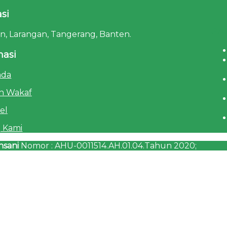
si
Art
tan, Larangan, Tangerang, Banten.
masi
nda
n Wakaf
el
 Kami
nsani
Nomor : AHU-0011514.AH.01.04.Tahun 2020;