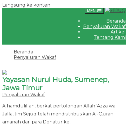
Langsung ke konten
MENU
Beranda
Penyaluran Wakaf
Artikel
Tentang Kami
Beranda
Penyaluran Wakaf
Yayasan Nurul Huda, Sumenep, Jawa Timur
Yayasan Nurul Huda, Sumenep,
Jawa Timur
Penyaluran Wakaf
·
27 Oktober 2022
24 Agustus 2023
Alhamdulillah, berkat pertolongan Allah ‘Azza wa
Jalla, tim Sejuq telah mendisitribusikan Al-Quran
amanah dari para Donatur ke :